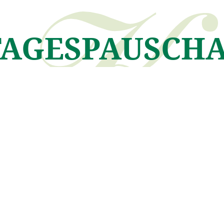
TAGESPAUSCH
nende in den Kitzbüheler Alpen
g“ mit DU/WC, Fön, Radio, Safe, Sat TV, Telefon sowie Balkon
res Wellneßbereiches
 bis Sonntag
C, Fön, Radio, Safe, Sat TV, Telefon sowie Balkon