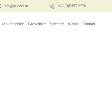
info@kuechl.at
+43 (0)5357 2776
Mountainbike
Gravelbike
Sommer
Winter
Kontakt